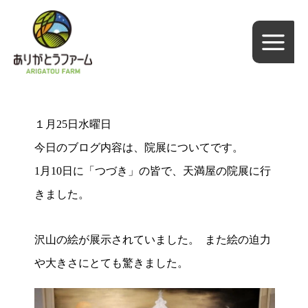
内
容
を
ス
キ
ッ
１月
25
日水曜日
プ
今日のブログ内容は、院展についてです。
1
月
10
日に「つづき」の皆で、天満屋の院展に行
きました。
沢山の絵が展示されていました。
また絵の迫力
や大きさにとても驚きました。