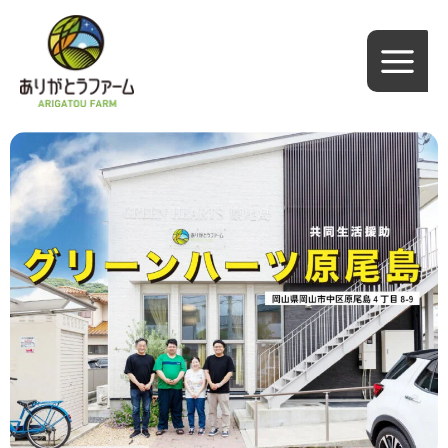
内
容
を
ス
キ
ッ
プ