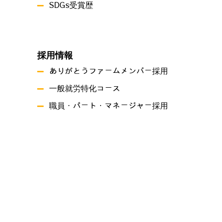
SDGs受賞歴
採用情報
ありがとうファームメンバー採用
一般就労特化コース
職員・パート・マネージャー採用
事業概要
就労継続支援A型事業所ありがとうファーム
就労継続支援B型事業所 つづき
共同生活援助 グリーンハーツ原尾島