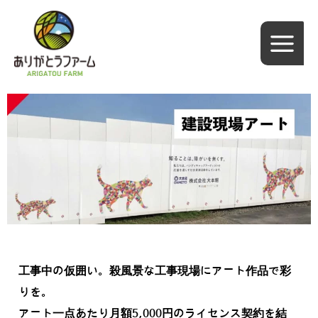
内
容
を
ス
キ
ッ
プ
工事中の仮囲い。殺風景な工事現場にアート作品で彩
りを。
アート一点あたり月額5,000円のライセンス契約を結