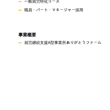
一般就労特化コース
職員・パート・マネージャー採用
事業概要
就労継続支援A型事業所ありがとうファーム
就労継続支援B型事業所 つづき
共同生活援助 グリーンハーツ原尾島
プライバシーポリシー