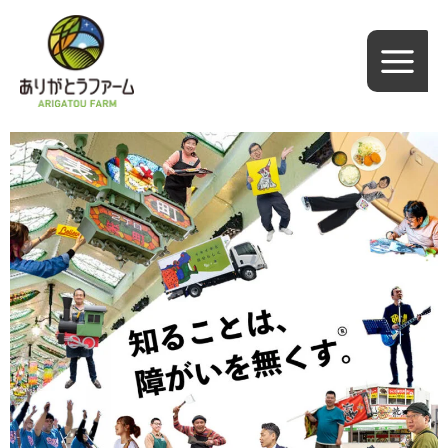
内
容
を
ス
キ
ッ
プ