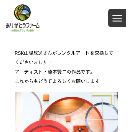
内
容
を
ス
キ
ッ
RSK山陽放送さんがレンタルアートを交換して
プ
くださいました！
アーティスト・橋本賢二の作品です。
これからもどうぞよろしくお願いします！