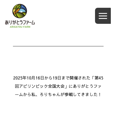
内
容
を
ス
キ
ッ
プ
2025年10月16日から19日まで開催された「第45
回アビリンピック全国大会」にありがとうファ
ームから私、ろりちゃんが参戦してきました！