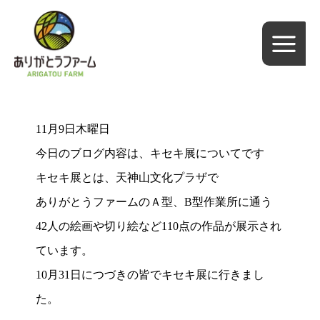
内
容
を
ス
キ
ッ
11月9日木曜日
プ
今日のブログ内容は、キセキ展についてです
キセキ展とは、天神山文化プラザで
ありがとうファームのＡ型、B型作業所に通う
42人の絵画や切り絵など110点の作品が展示され
ています。
10月31日につづきの皆でキセキ展に行きまし
た。