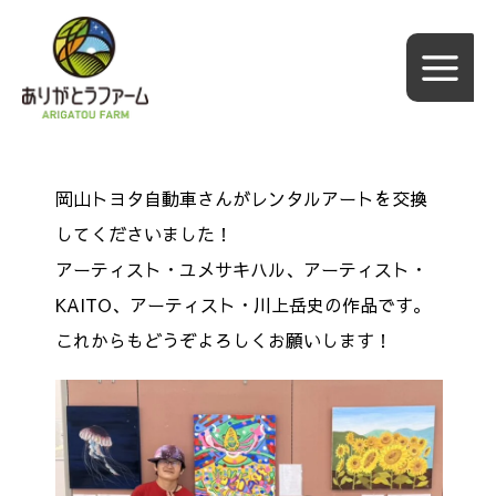
内
容
を
ス
キ
ッ
岡山トヨタ自動車さんがレンタルアートを交換
プ
してくださいました！
アーティスト・ユメサキハル、アーティスト・
KAITO、アーティスト・川上岳史
の
作品です。
これからもどうぞよろしくお願いします！