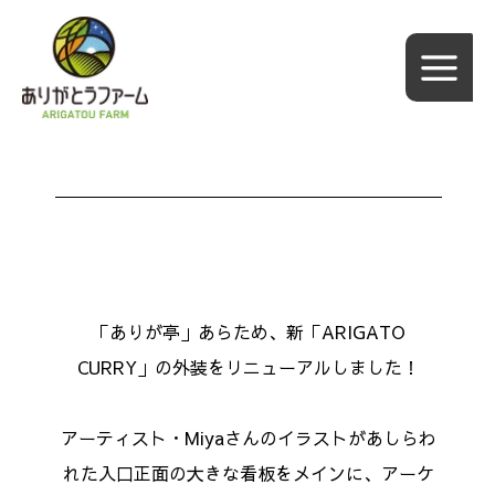
内
容
を
ス
キ
ッ
プ
「ありが亭」あらため、新「ARIGATO
CURRY」の外装をリニューアルしました！
アーティスト・Miyaさんのイラストがあしらわ
れた入口正面の大きな看板をメインに、アーケ