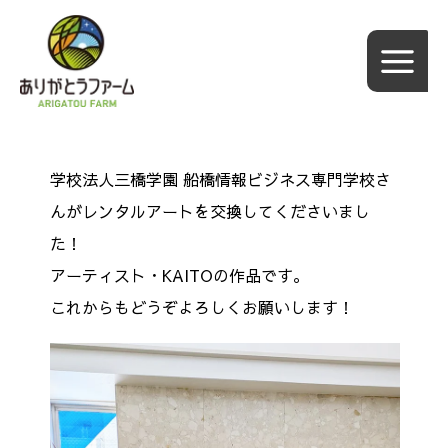
内
容
を
ス
キ
ッ
学校法人三橋学園 船橋情報ビジネス専門学校さ
プ
んがレンタルアートを交換してくださいまし
た！
アーティスト・KAITO
の
作品です。
これからもどうぞよろしくお願いします！