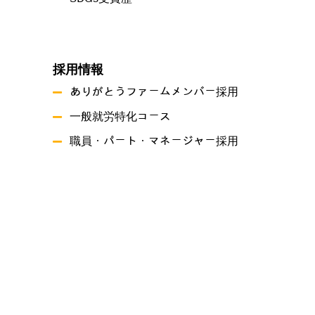
採用情報
ありがとうファームメンバー採用
一般就労特化コース
職員・パート・マネージャー採用
事業概要
就労継続支援A型事業所ありがとうファーム
就労継続支援B型事業所 つづき
共同生活援助 グリーンハーツ原尾島
プライバシーポリシー