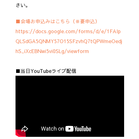
さい。
■会場お申込みはこちら（※要申込）
https://docs.google.com/forms/d/e/1FAIp
QLSdGA5QNMY57O15SFzvhQ7tQPWmeOedj
hS_iXcEBNwi5vi0SLg/viewform
■当日YouTubeライブ配信