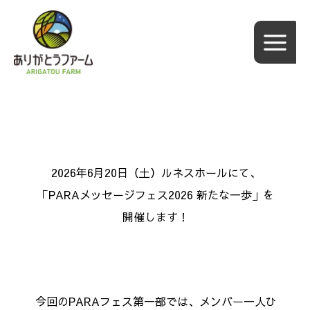
内
容
を
ス
キ
ッ
プ
2026年6月20日（土）ルネスホールにて、
「PARAメッセージフェス2026 新たな一歩」を
開催します！
今回のPARAフェス第一部では、メンバー一人ひ