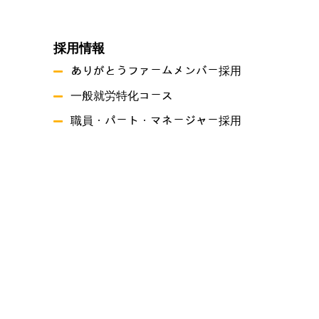
採用情報
ありがとうファームメンバー採用
一般就労特化コース
職員・パート・マネージャー採用
事業概要
就労継続支援A型事業所ありがとうファーム
就労継続支援B型事業所 つづき
共同生活援助 グリーンハーツ原尾島
プライバシーポリシー