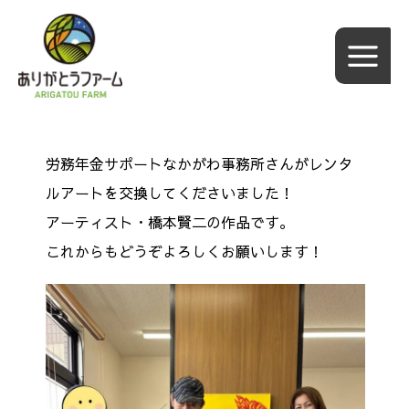
内
容
を
ス
キ
ッ
労務年金サポートなかがわ事務所さんがレンタ
プ
ルアートを交換してくださいました！
アーティスト・橋本賢二の作品です。
これからもどうぞよろしくお願いします！