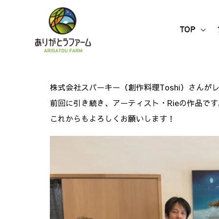
内
容
TOP
を
ス
キ
ッ
株式会社スパーキー（創作料理Toshi）さん
プ
前回に引き続き、アーティスト・Rieの作品です
これからもよろしくお願いします！