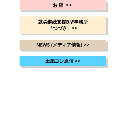
>>
お店
就労継続支援B型事務所
>>
「つづき」
>>
NEWS (メディア情報)
>>
土肥ヨシ通信