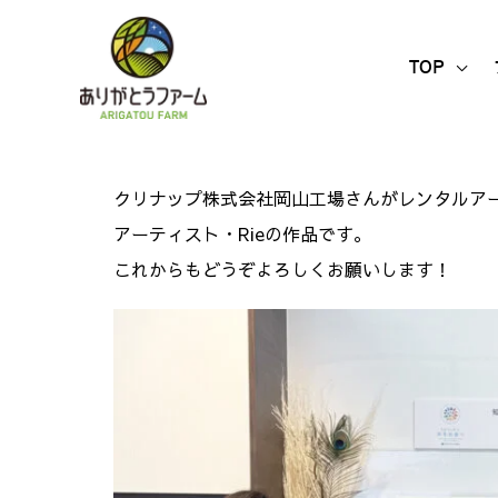
内
容
TOP
を
ス
キ
ッ
クリナップ株式会社岡山工場さんがレンタルア
プ
アーティスト・Rieの
作品です。
これからもどうぞよろしくお願いします！