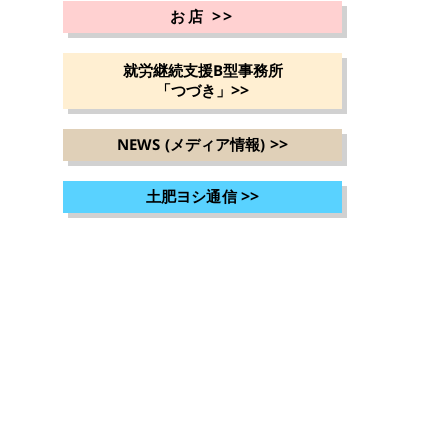
>>
お店
就労継続支援B型事務所
>>
「つづき」
>>
NEWS (メディア情報)
>>
土肥ヨシ通信