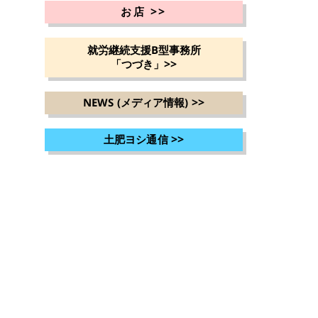
>>
お店
就労継続支援B型事務所
>>
「つづき」
>>
NEWS (メディア情報)
>>
土肥ヨシ通信