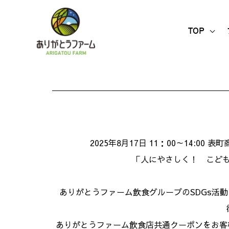
内
容
TOP
を
ス
キ
ッ
プ
2025年8月17日 11：00～14:0
「人にやさしく！ こど
ありがとうファーム飲食グループのSDGs活動
ありがとうファーム飲食店共通クーポンをお客