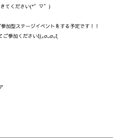
きてください(*’▽’)
ど参加型ステージイベントをする予定です！！
参加くださいξ(｡ơᴗơ｡ξ
ア