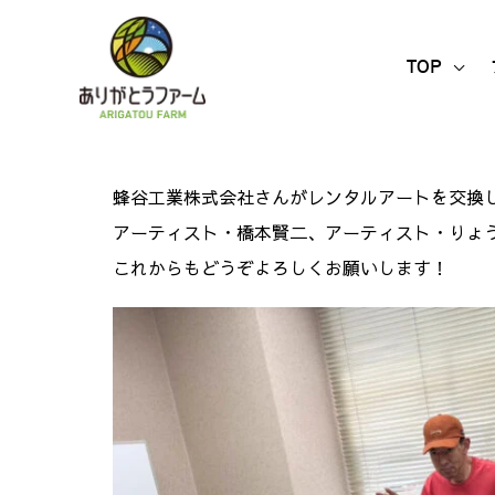
内
容
TOP
を
ス
キ
ッ
蜂谷工業株式会社さんがレンタルアートを交換
プ
アーティスト・橋本賢二、アーティスト・りょう
これからもどうぞよろしくお願いします！