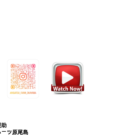
援助
ハーツ原尾島