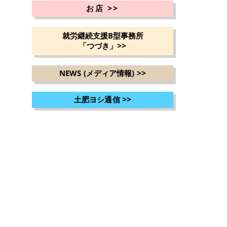
>>
お店
就労継続支援B型事務所
>>
「つづき」
>>
NEWS (メディア情報)
>>
土肥ヨシ通信