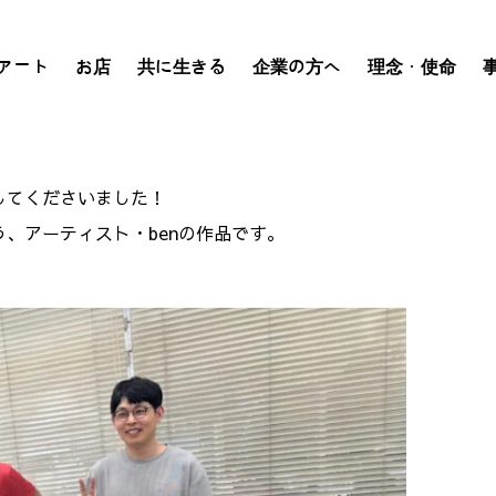
アート
お店
共に生きる
企業の方へ
理念・使命
してくださいました！
、アーティスト・ben
の
作品です。