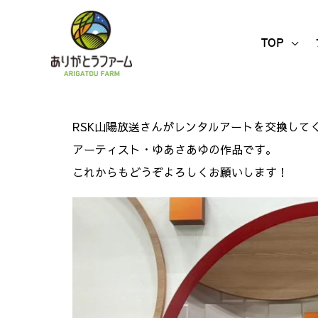
内
容
TOP
を
ス
キ
ッ
RSK山陽放送さんがレンタルアートを交換して
プ
アーティスト・ゆあさあゆの作品です。
これからもどうぞよろしくお願いします！