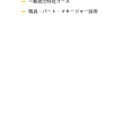
一般就労特化コース
職員・パート・マネージャー採用
事業概要
就労継続支援A型事業所ありがとうファーム
就労継続支援B型事業所 つづき
共同生活援助 グリーンハーツ原尾島
プライバシーポリシー