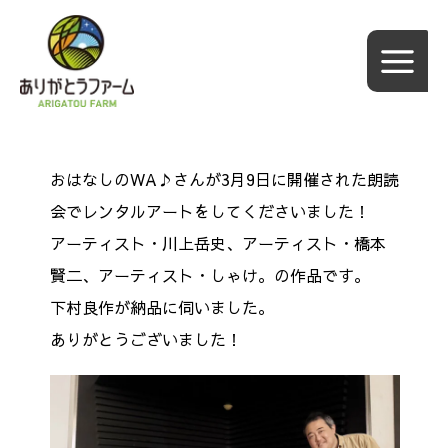
内
容
を
ス
キ
ッ
おはなしのWA♪さんが3月9日に開催された朗読
プ
会でレンタルアートをしてくださいました！
アーティス
ト・川上岳史、アーティスト・橋本
賢二、アーティスト・しゃけ。
の
作品です。
下村良作が納品に伺いました。
ありがとうございました！