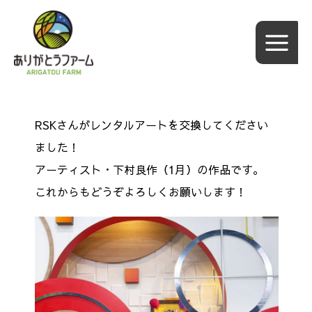
内
容
を
ス
キ
ッ
RSKさんがレンタルアートを交換してください
プ
ました！
アーティスト・下村良作（1月）の
作品です。
これからもどうぞよろしくお願いします！