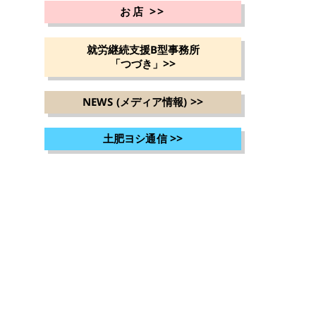
>>
お店
就労継続支援B型事務所
>>
「つづき」
>>
NEWS (メディア情報)
>>
土肥ヨシ通信