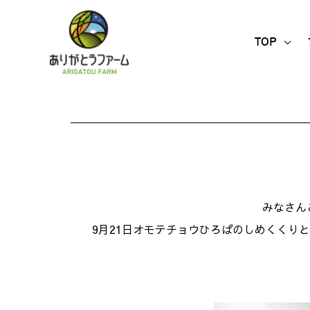
内
容
TOP
を
ス
キ
ッ
プ
みなさん
9月21日オモテチョウひろばのしめくくり