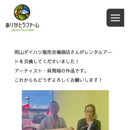
内
容
を
ス
キ
ッ
岡山ダイハツ販売吉備路店さんがレンタルアー
プ
トを交換してくださいました！
アーティス
ト・呉飛瑶
の
作品です。
これからもどうぞよろしくお願いします！