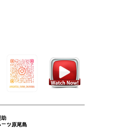
援助
ハーツ原尾島