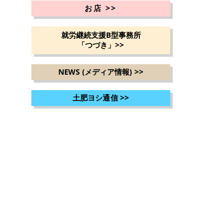
>>
お店
就労継続支援B型事務所
>>
「つづき」
>>
NEWS (メディア情報)
>>
土肥ヨシ通信