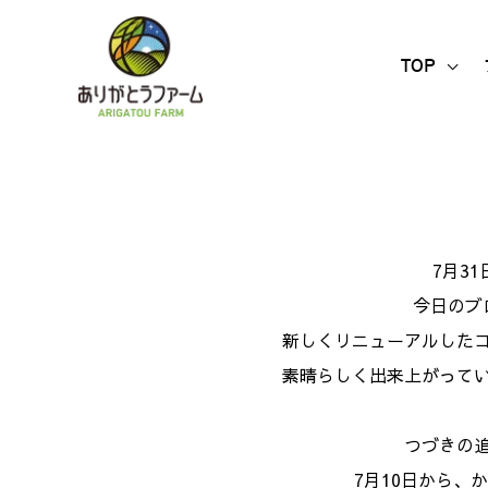
内
容
TOP
を
ス
キ
ッ
プ
7
月
31
今日のブ
新しくリニューアルした
素晴らしく出来上がって
つづきの
7
月
10
日から、か