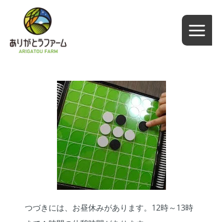
内
容
を
ス
キ
ッ
プ
つづきには、お昼休みがあります。
12
時～
13
時