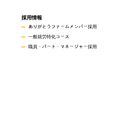
採用情報
ありがとうファームメンバー採用
一般就労特化コース
職員・パート・マネージャー採用
事業概要
就労継続支援A型事業所ありがとうファーム
就労継続支援B型事業所 つづき
共同生活援助 グリーンハーツ原尾島
プライバシーポリシー