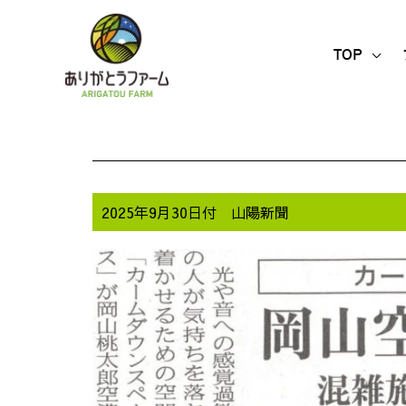
内
容
TOP
を
ス
キ
ッ
プ
2025年9月30日付 山陽新聞