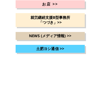
>>
お店
就労継続支援B型事務所
>>
「つづき」
>>
NEWS (メディア情報)
>>
土肥ヨシ通信