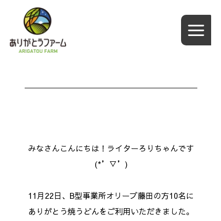
内
容
を
ス
キ
ッ
プ
みなさんこんにちは！ライターろりちゃんです
(*’▽’)
11月22日、B型事業所オリーブ藤田の方10名に
ありがとう焼うどんをご利用いただきました。