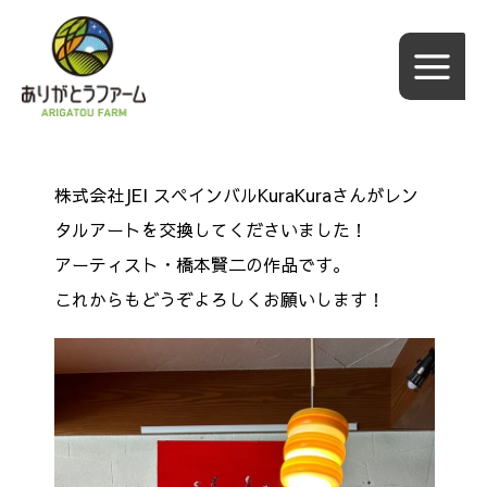
内
容
を
ス
キ
ッ
株式会社JEI スペインバルKuraKuraさんがレン
プ
タルアートを交換してくださいました！
アーティスト・橋本賢二
の作品です。
これからもどうぞよろしくお願いします！