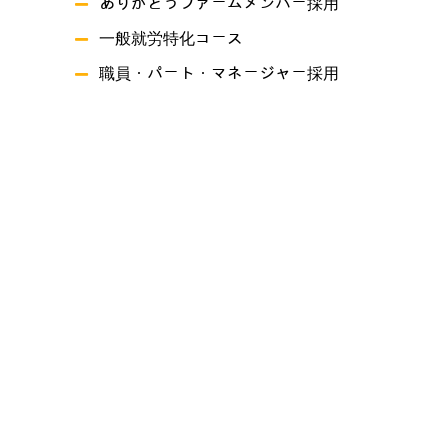
ありがとうファームメンバー採用
一般就労特化コース
職員・パート・マネージャー採用
事業概要
就労継続支援A型事業所ありがとうファーム
就労継続支援B型事業所 つづき
共同生活援助 グリーンハーツ原尾島
プライバシーポリシー