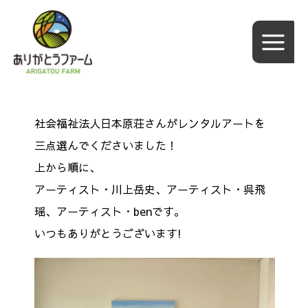
内
容
を
ス
キ
ッ
社会福祉法人日本原荘さんがレンタルアートを
プ
三点選んでくださいました！
上から順に、
アーティスト・川上岳史、アーティスト・呉飛
瑶、アーティスト・benです。
いつもありがとうございます!