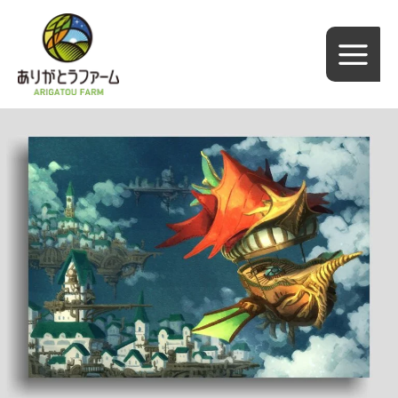
内
容
を
ス
キ
ッ
プ