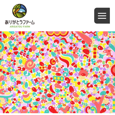
内
容
を
ス
キ
ッ
プ