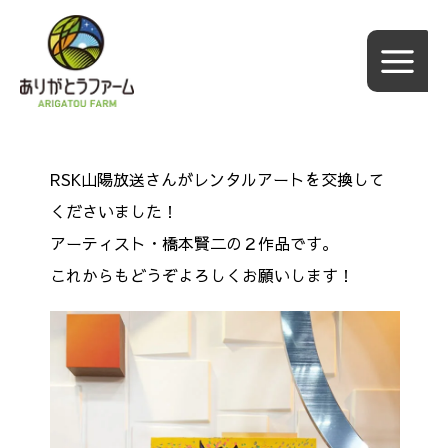
内
容
を
ス
キ
ッ
RSK山陽放送さんがレンタルアートを交換して
プ
くださいました！
アーティスト・橋本賢二の２作品です。
これからもどうぞよろしくお願いします！